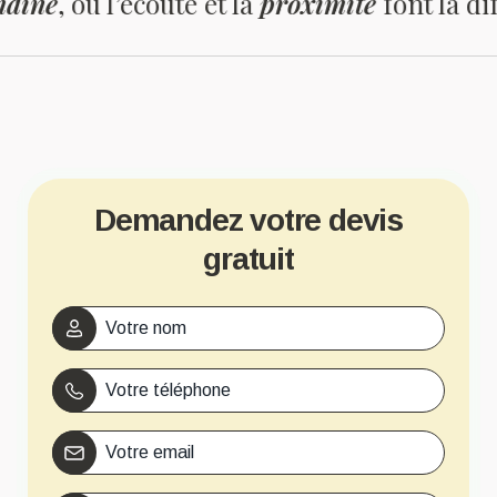
 et la
proximité
font la différence.
Demandez votre devis
gratuit