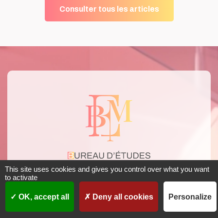
Consulter tous les articles
This site uses cookies and gives you control over what you want
to activate
OK, accept all
Deny all cookies
Personalize
RETROUVEZ
B.E.F.M