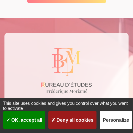
This site uses cookies and gives you control over what you want
to activate
RETROUVEZ
B.E.F.M
OK, accept all
Deny all cookies
Personalize
62134 PRÉDEFIN